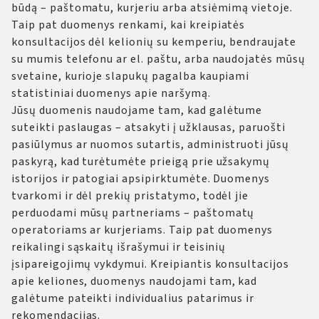
būdą – paštomatu, kurjeriu arba atsiėmimą vietoje.
Taip pat duomenys renkami, kai kreipiatės
konsultacijos dėl kelionių su kemperiu, bendraujate
su mumis telefonu ar el. paštu, arba naudojatės mūsų
svetaine, kurioje slapukų pagalba kaupiami
statistiniai duomenys apie naršymą.
Jūsų duomenis naudojame tam, kad galėtume
suteikti paslaugas – atsakyti į užklausas, paruošti
pasiūlymus ar nuomos sutartis, administruoti jūsų
paskyrą, kad turėtumėte prieigą prie užsakymų
istorijos ir patogiai apsipirktumėte. Duomenys
tvarkomi ir dėl prekių pristatymo, todėl jie
perduodami mūsų partneriams – paštomatų
operatoriams ar kurjeriams. Taip pat duomenys
reikalingi sąskaitų išrašymui ir teisinių
įsipareigojimų vykdymui. Kreipiantis konsultacijos
apie keliones, duomenys naudojami tam, kad
galėtume pateikti individualius patarimus ir
rekomendacijas.