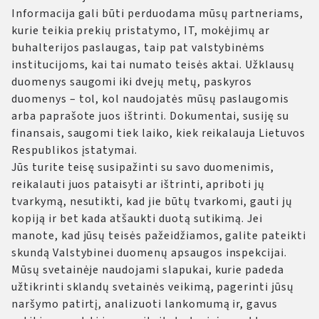
Informacija gali būti perduodama mūsų partneriams,
kurie teikia prekių pristatymo, IT, mokėjimų ar
buhalterijos paslaugas, taip pat valstybinėms
institucijoms, kai tai numato teisės aktai. Užklausų
duomenys saugomi iki dvejų metų, paskyros
duomenys – tol, kol naudojatės mūsų paslaugomis
arba paprašote juos ištrinti. Dokumentai, susiję su
finansais, saugomi tiek laiko, kiek reikalauja Lietuvos
Respublikos įstatymai.
Jūs turite teisę susipažinti su savo duomenimis,
reikalauti juos pataisyti ar ištrinti, apriboti jų
tvarkymą, nesutikti, kad jie būtų tvarkomi, gauti jų
kopiją ir bet kada atšaukti duotą sutikimą. Jei
manote, kad jūsų teisės pažeidžiamos, galite pateikti
skundą Valstybinei duomenų apsaugos inspekcijai.
Mūsų svetainėje naudojami slapukai, kurie padeda
užtikrinti sklandų svetainės veikimą, pagerinti jūsų
naršymo patirtį, analizuoti lankomumą ir, gavus