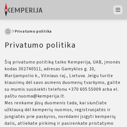
Privatumo politika
Privatumo politika
Šią privatumo politiką taiko Kemperija, UAB, įmonės
kodas 302740511, adresas Gamyklos g. 10,
Marijampolio k., Vilniaus raj., Lietuva. Jeigu turite
klausimų dėl savo asmens duomenų tvarkymo, galite
su mumis susisiekti telefonu +370 605 55009 arba el.
paštu nuoma@kemperija.lt.
Mes renkame jūsų duomenis tada, kai siunčiate
užklausą dėl kemperių nuomos, registruojatės ir
jungiatės prie paskyros, norėdami įsigyti kemperių
dalis, atliekate pirkimą ir pasirenkate pristatymo