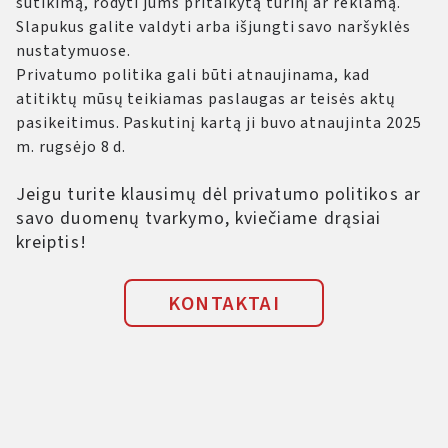
sutikimą, rodyti jums pritaikytą turinį ar reklamą.
Slapukus galite valdyti arba išjungti savo naršyklės
nustatymuose.
Privatumo politika gali būti atnaujinama, kad
atitiktų mūsų teikiamas paslaugas ar teisės aktų
pasikeitimus. Paskutinį kartą ji buvo atnaujinta 2025
m. rugsėjo 8 d.
Jeigu turite klausimų dėl privatumo politikos ar
savo duomenų tvarkymo, kviečiame drąsiai
kreiptis!
KONTAKTAI