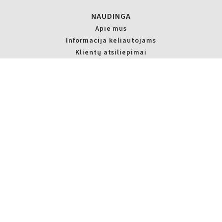
NAUDINGA
Apie mus
Informacija keliautojams
Klientų atsiliepimai
D.U.K.
Nuomos sąlygos
Privatumo politika
KUR MUS RASTI?