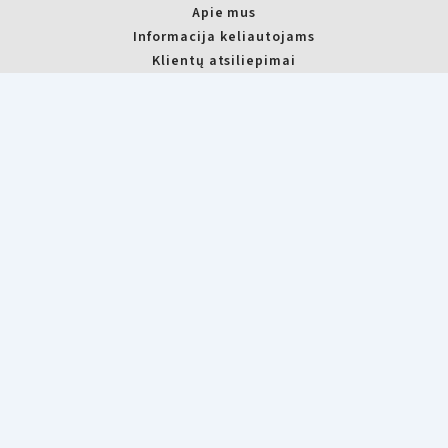
Apie mus
Informacija keliautojams
Klientų atsiliepimai
D.U.K.
Nuomos sąlygos
Privatumo politika
KUR MUS RASTI?