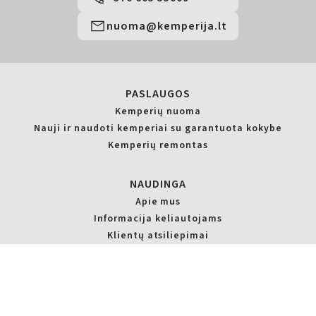
nuoma@kemperija.lt
PASLAUGOS
Kemperių nuoma
Nauji ir naudoti kemperiai su garantuota kokybe
Kemperių remontas
NAUDINGA
Apie mus
Informacija keliautojams
Klientų atsiliepimai
D.U.K.
Nuomos sąlygos
Privatumo politika